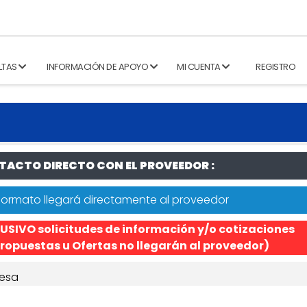
LTAS
INFORMACIÓN DE APOYO
MI CUENTA
REGISTRO
ACTO DIRECTO CON EL PROVEEDOR :
formato llegará directamente al proveedor
USIVO solicitudes de información y/o cotizaciones
ropuestas u Ofertas no llegarán al proveedor)
esa