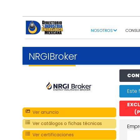
NOSOTROS
CONSU
NRGIBroker
CONT
Este 
EXCL
(P
Ver anuncio
Ver catálogos o fichas técnicas
Empr
Ver certificaciones