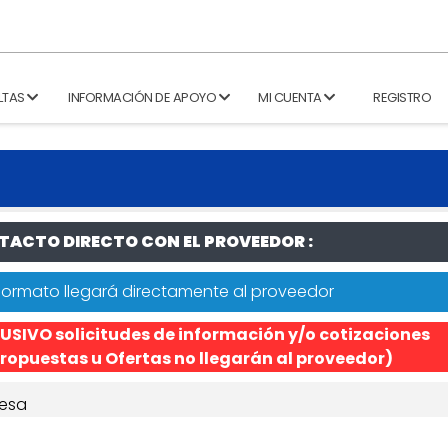
LTAS
INFORMACIÓN DE APOYO
MI CUENTA
REGISTRO
ACTO DIRECTO CON EL PROVEEDOR :
formato llegará directamente al proveedor
USIVO solicitudes de información y/o cotizaciones
ropuestas u Ofertas no llegarán al proveedor)
esa