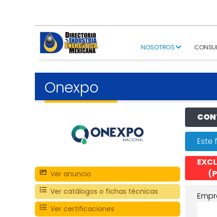
NOSOTROS
CONSU
Onexpo
CONT
Este 
EXCL
(P
Ver anuncio
Ver catálogos o fichas técnicas
Empr
Ver certificaciones