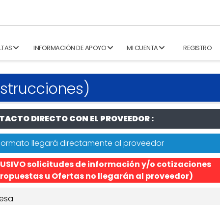
LTAS
INFORMACIÓN DE APOYO
MI CUENTA
REGISTRO
strucciones)
ACTO DIRECTO CON EL PROVEEDOR :
formato llegará directamente al proveedor
USIVO solicitudes de información y/o cotizaciones
ropuestas u Ofertas no llegarán al proveedor)
esa