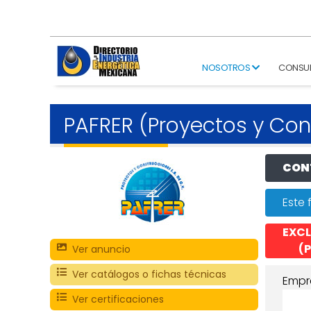
NOSOTROS
CONSU
PAFRER (Proyectos y Con
CONT
Este 
EXCL
(P
Ver anuncio
Ver catálogos o fichas técnicas
Empr
Ver certificaciones