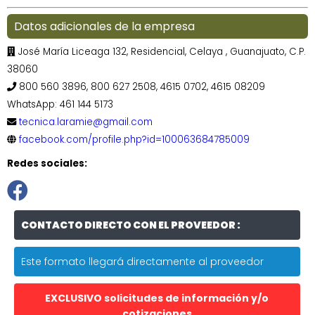
Datos adicionales de la empresa
José María Liceaga 132, Residencial, Celaya , Guanajuato, C.P.
38060
800 560 3896, 800 627 2508, 4615 0702, 4615 08209
WhatsApp: 461 144 5173
tecnica.laramie@gmail.com
facebook.com/profile.php?id=100063684785009
Redes sociales:
CONTACTO DIRECTO CON EL PROVEEDOR :
Este formato llegará directamente al proveedor
EXCLUSIVO solicitudes de información y/o
cotizaciones