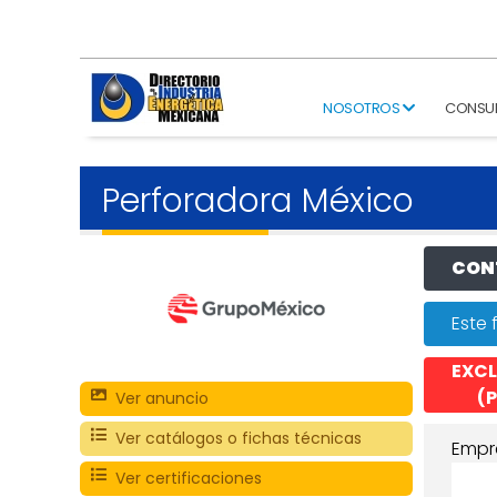
NOSOTROS
CONSU
Perforadora México
CONT
Este 
EXCL
(P
Ver anuncio
Ver catálogos o fichas técnicas
Empr
Ver certificaciones