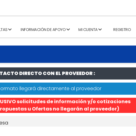
LTAS
INFORMACIÓN DE APOYO
MI CUENTA
REGISTRO
ACTO DIRECTO CON EL PROVEEDOR :
formato llegará directamente al proveedor
USIVO solicitudes de información y/o cotizaciones
ropuestas u Ofertas no llegarán al proveedor)
esa