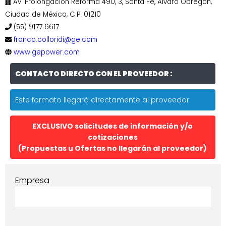
Av. Prolongación Reforma 490, 3, Santa Fe, Álvaro Obregón,
Ciudad de México, C.P. 01210
(55) 9177 6617
franco.colloridi@ge.com
www.gepower.com
CONTACTO DIRECTO CON EL PROVEEDOR :
Este formato llegará directamente al proveedor
EXCLUSIVO solicitudes de información y/o
cotizaciones
(Propuestas u Ofertas no llegarán al proveedor)
Empresa