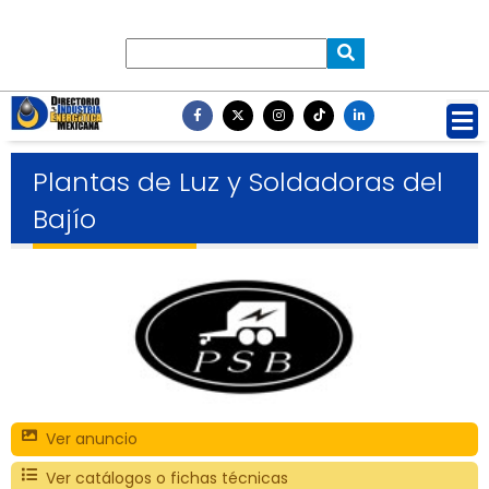
Plantas de Luz y Soldadoras del
Bajío
Ver anuncio
Ver catálogos o fichas técnicas