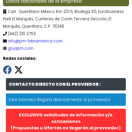
Datos adicionales de la empresa
Carr. Querétaro-México Km 201.5, Bodega 50, Eurobusiness
Park El Marqués, Cumbres de Conín Tercera Sección, El
Marqués, Querétaro, C.P. 76246
(442) 210 2753
info@pm-latinamerica.com
gruapm.com
Redes sociales:
CONTACTO DIRECTO CON EL PROVEEDOR :
Este formato llegará directamente al proveedor
EXCLUSIVO solicitudes de información y/o
cotizaciones
(Propuestas u Ofertas no llegarán al proveedor)