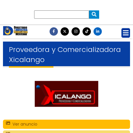
Proveedora y Comercializadora
Xicalango
Ver anuncio