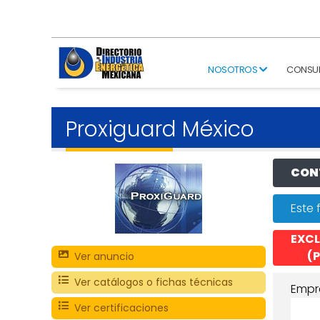
NOSOTROS
CONSU
Proxiguard México
CONT
Este 
EXCL
(P
Ver anuncio
Ver catálogos o fichas técnicas
Empr
Ver certificaciones