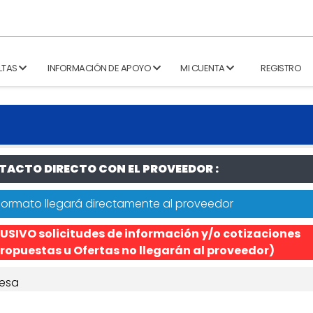
LTAS
INFORMACIÓN DE APOYO
MI CUENTA
REGISTRO
ACTO DIRECTO CON EL PROVEEDOR :
formato llegará directamente al proveedor
USIVO solicitudes de información y/o cotizaciones
ropuestas u Ofertas no llegarán al proveedor)
esa