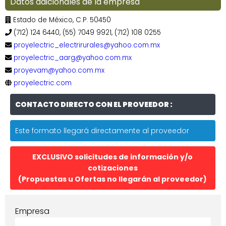
Datos adicionales de la empresa
Estado de México, C.P. 50450
(712) 124 6440, (55) 7049 9921, (712) 108 0255
proyelectric_electrirurales@yahoo.com.mx
proyelectric_aarg@yahoo.com.mx
proyevam@yahoo.com.mx
proyelectric.com
CONTACTO DIRECTO CON EL PROVEEDOR :
Este formato llegará directamente al proveedor
EXCLUSIVO solicitudes de información y/o
cotizaciones
(Propuestas u Ofertas no llegarán al proveedor)
Empresa