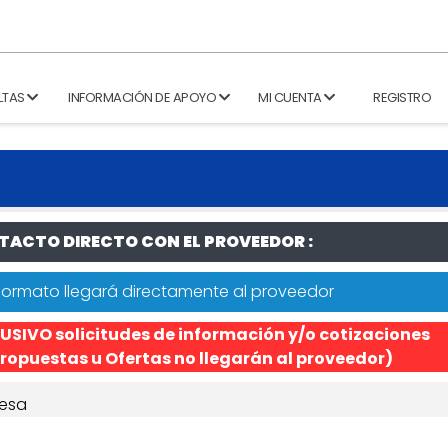
LTAS
INFORMACIÓN DE APOYO
MI CUENTA
REGISTRO
ACTO DIRECTO CON EL PROVEEDOR :
formato llegará directamente al proveedor
USIVO solicitudes de información y/o cotizaciones
ropuestas u Ofertas no llegarán al proveedor)
esa