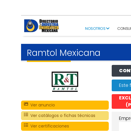
NOSOTROS
CONSU
Ramtol Mexicana
CONT
Este 
EXCL
(P
Ver anuncio
Ver catálogos o fichas técnicas
Empr
Ver certificaciones