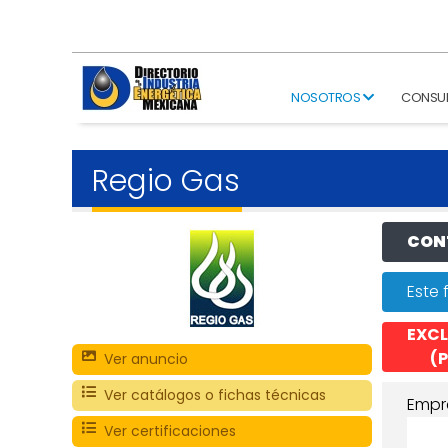
NOSOTROS
CONSU
Regio Gas
CONT
Este 
EXCL
(P
Ver anuncio
Ver catálogos o fichas técnicas
Empr
Ver certificaciones