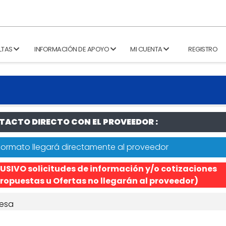
LTAS
INFORMACIÓN DE APOYO
MI CUENTA
REGISTRO
ACTO DIRECTO CON EL PROVEEDOR :
formato llegará directamente al proveedor
USIVO solicitudes de información y/o cotizaciones
ropuestas u Ofertas no llegarán al proveedor)
esa