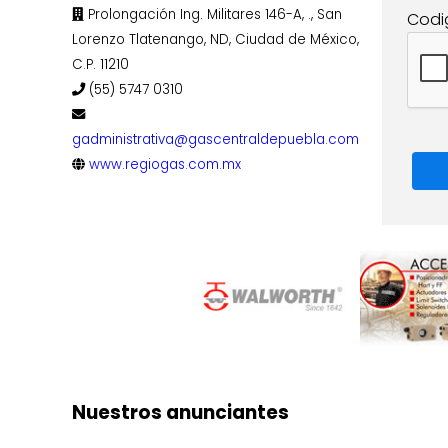
Prolongación Ing. Militares 146-A, ., San
Codi
Lorenzo Tlatenango, ND, Ciudad de México,
C.P. 11210
(55) 5747 0310
gadministrativa@gascentraldepuebla.com
www.regiogas.com.mx
Nuestros anunciantes