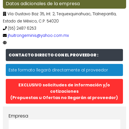
Datos adicionales de la empresa
Vía Gustavo Baz 35, Int. 2, Tequexquinahuac, Tlalnepantla,
Estado de México, C.P. 54020
(55) 2487 6253
jhuitrongeminis@yahoo.com.mx
CONTACTO DIRECTO CON EL PROVEEDOR :
Este formato llegará directamente al proveedor
EXCLUSIVO solicitudes de información y/o
cotizaciones
(Propuestas u Ofertas no llegarán al proveedor)
Empresa