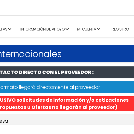
LTAS
INFORMACIÓN DE APOYO
MI CUENTA
REGISTRO
nternacionales
ACTO DIRECTO CON EL PROVEEDOR :
formato llegará directamente al proveedor
USIVO solicitudes de información y/o cotizaciones
ropuestas u Ofertas no llegarán al proveedor)
esa