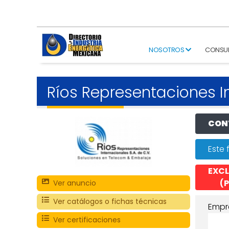
NOSOTROS
CONSU
Ríos Representaciones I
CONT
Este 
EXCL
(P
Ver anuncio
Ver catálogos o fichas técnicas
Empr
Ver certificaciones