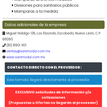
Divisiones para sanitarios públicos
Mamparas a la medida
Datos adicionales de la empresa
Miguel Hidalgo 135, Los Elizondo, Escobedo, Nuevo León, C.P.
66050
(81) 8901 1101
ventas@sanimodul.com.mx
www.sanimodul.com.mx
CONTACTO DIRECTO CON EL PROVEEDOR :
Este formato llegará directamente al proveedor
EXCLUSIVO solicitudes de información y/o
cotizaciones
(Propuestas u Ofertas no llegarán al proveedor)