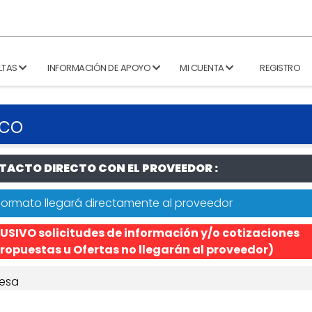
LTAS
INFORMACIÓN DE APOYO
MI CUENTA
REGISTRO
ico
ACTO DIRECTO CON EL PROVEEDOR :
formato llegará directamente al proveedor
USIVO solicitudes de información y/o cotizaciones
ropuestas u Ofertas no llegarán al proveedor)
esa