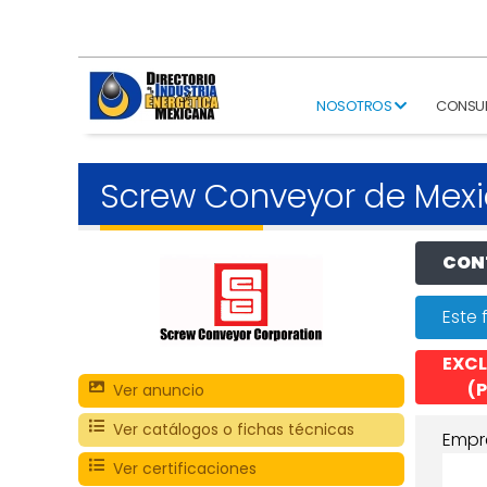
NOSOTROS
CONSU
Screw Conveyor de Mex
CONT
Este 
EXCL
(P
Ver anuncio
Ver catálogos o fichas técnicas
Empr
Ver certificaciones