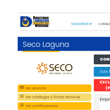
NOSOTROS
CONSU
Seco Laguna
CONT
Este 
EXCL
(P
Ver anuncio
Ver catálogos o fichas técnicas
Empr
Ver certificaciones