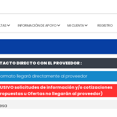
LTAS
INFORMACIÓN DE APOYO
MI CUENTA
REGISTRO
ACTO DIRECTO CON EL PROVEEDOR :
formato llegará directamente al proveedor
USIVO solicitudes de información y/o cotizaciones
ropuestas u Ofertas no llegarán al proveedor)
esa