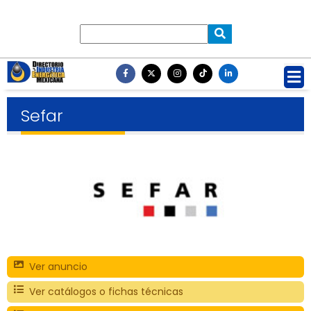
Sefar
Ver anuncio
Ver catálogos o fichas técnicas