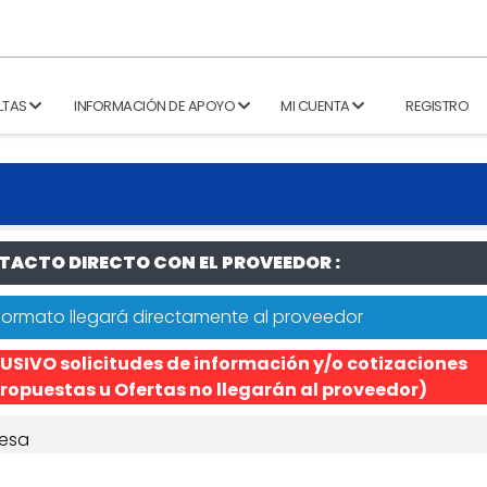
LTAS
INFORMACIÓN DE APOYO
MI CUENTA
REGISTRO
ACTO DIRECTO CON EL PROVEEDOR :
formato llegará directamente al proveedor
USIVO solicitudes de información y/o cotizaciones
ropuestas u Ofertas no llegarán al proveedor)
esa