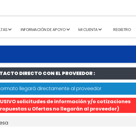
LTAS
INFORMACIÓN DE APOYO
MI CUENTA
REGISTRO
ACTO DIRECTO CON EL PROVEEDOR :
formato llegará directamente al proveedor
USIVO solicitudes de información y/o cotizaciones
ropuestas u Ofertas no llegarán al proveedor)
esa