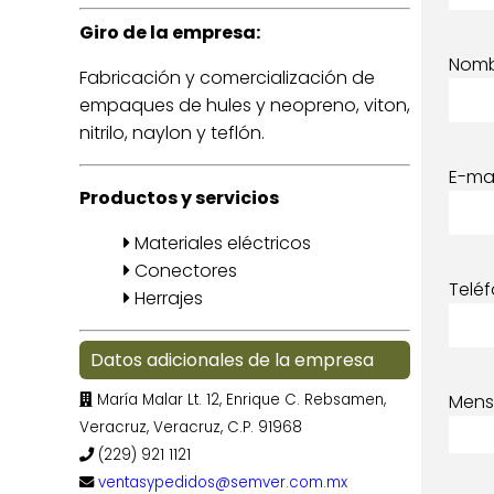
Giro de la empresa:
Nom
Fabricación y comercialización de
empaques de hules y neopreno, viton,
nitrilo, naylon y teflón.
E-mai
Productos y servicios
Materiales eléctricos
Conectores
Telé
Herrajes
Datos adicionales de la empresa
María Malar Lt. 12, Enrique C. Rebsamen,
Mens
Veracruz, Veracruz, C.P. 91968
(229) 921 1121
ventasypedidos@semver.com.mx