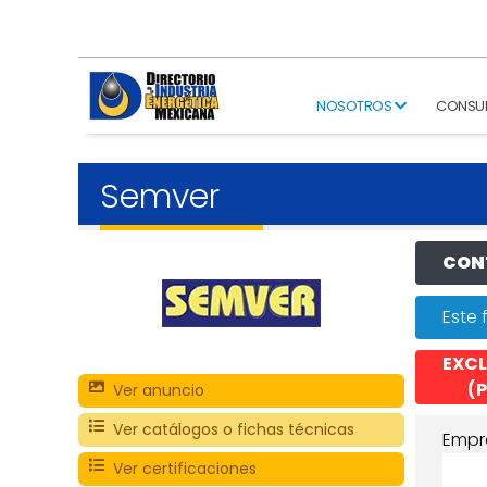
NOSOTROS
CONSU
Semver
CONT
Este 
EXCL
(P
Ver anuncio
Ver catálogos o fichas técnicas
Empr
Ver certificaciones