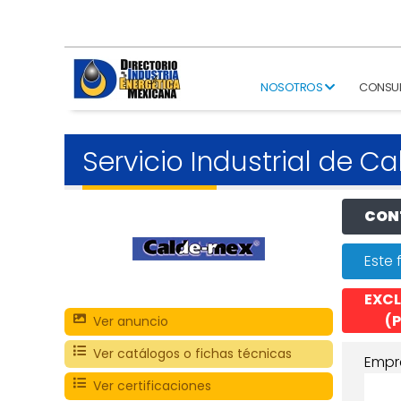
NOSOTROS
CONSU
Servicio Industrial de C
CONT
Este 
EXCL
(P
Ver anuncio
Ver catálogos o fichas técnicas
Empr
Ver certificaciones