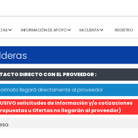
LTAS
INFORMACIÓN DE APOYO
MI CUENTA
REGISTRO
alderas
ACTO DIRECTO CON EL PROVEEDOR :
formato llegará directamente al proveedor
USIVO solicitudes de información y/o cotizaciones
ropuestas u Ofertas no llegarán al proveedor)
esa