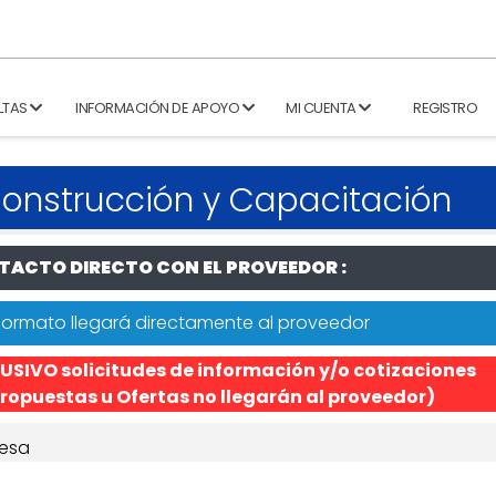
LTAS
INFORMACIÓN DE APOYO
MI CUENTA
REGISTRO
 Construcción y Capacitación
ACTO DIRECTO CON EL PROVEEDOR :
formato llegará directamente al proveedor
USIVO solicitudes de información y/o cotizaciones
ropuestas u Ofertas no llegarán al proveedor)
esa