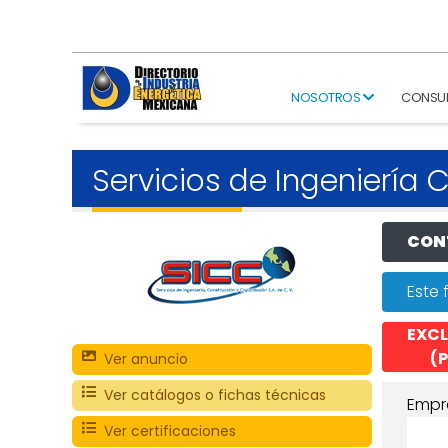
NOSOTROS
CONSU
Servicios de Ingeniería
CONT
Este 
EXCL
(P
Ver anuncio
Ver catálogos o fichas técnicas
Empr
Ver certificaciones