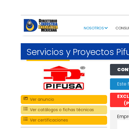
NOSOTROS
CONSU
Servicios y Proyectos Pi
CONT
Este 
EXCL
Ver anuncio
(P
Ver catálogos o fichas técnicas
Empr
Ver certificaciones