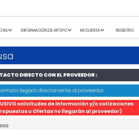
LTAS
INFORMACIÓN DE APOYO
MI CUENTA
REGISTRO
fusa
ACTO DIRECTO CON EL PROVEEDOR :
formato llegará directamente al proveedor
USIVO solicitudes de información y/o cotizaciones
ropuestas u Ofertas no llegarán al proveedor)
esa