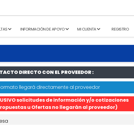
LTAS
INFORMACIÓN DE APOYO
MI CUENTA
REGISTRO
ACTO DIRECTO CON EL PROVEEDOR :
formato llegará directamente al proveedor
USIVO solicitudes de información y/o cotizaciones
ropuestas u Ofertas no llegarán al proveedor)
esa