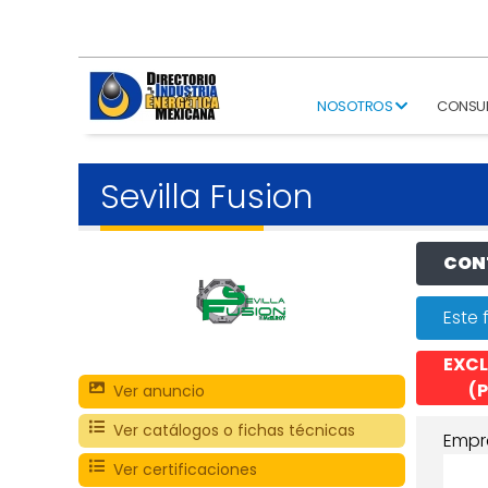
NOSOTROS
CONSU
Sevilla Fusion
CONT
Este 
EXCL
(P
Ver anuncio
Ver catálogos o fichas técnicas
Empr
Ver certificaciones