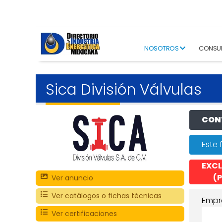
NOSOTROS
CONSU
Sica División Válvulas
CONT
Este 
EXCL
(P
Ver anuncio
Ver catálogos o fichas técnicas
Empr
Ver certificaciones