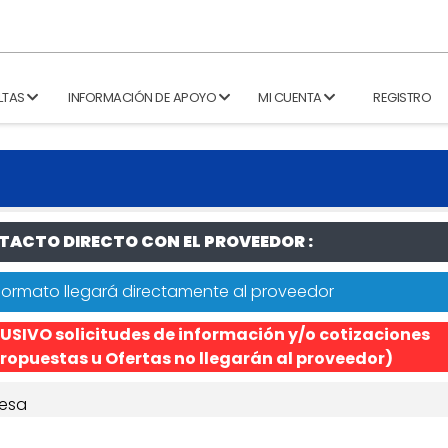
LTAS
INFORMACIÓN DE APOYO
MI CUENTA
REGISTRO
ACTO DIRECTO CON EL PROVEEDOR :
formato llegará directamente al proveedor
USIVO solicitudes de información y/o cotizaciones
ropuestas u Ofertas no llegarán al proveedor)
esa