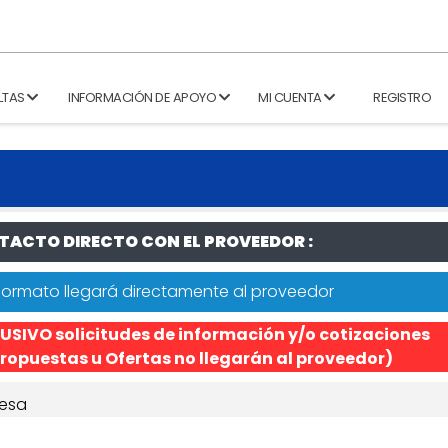
LTAS
INFORMACIÓN DE APOYO
MI CUENTA
REGISTRO
ACTO DIRECTO CON EL PROVEEDOR :
formato llegará directamente al proveedor
USIVO solicitudes de información y/o cotizaciones
ropuestas u Ofertas no llegarán al proveedor)
esa