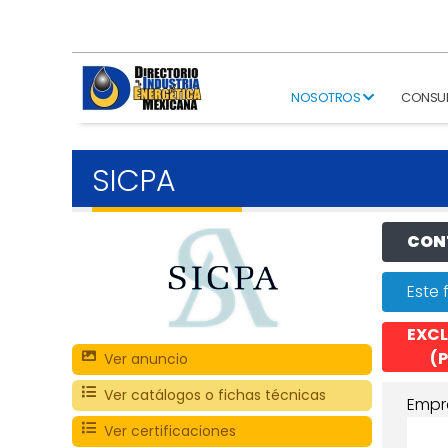
NOSOTROS
CONSU
SICPA
CONT
Este 
EXCL
(P
Ver anuncio
Ver catálogos o fichas técnicas
Empr
Ver certificaciones