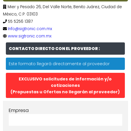
Mier y Pesado 26, Del Valle Norte, Benito Juárez, Ciudad de
México, C.P. 03103
55 5256 1387
Info@sigtronic.com.mx
www.sigtronic.com.mx
CONTACTO DIRECTO CON EL PROVEEDOR :
Este formato llegará directamente al proveedor
EXCLUSIVO solicitudes de información y/o
cotizaciones
(Propuestas u Ofertas no llegarán al proveedor)
Empresa