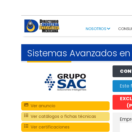
NOSOTROS
CONSU
Sistemas Avanzados en
CONT
Este 
EXCL
(P
Ver anuncio
Ver catálogos o fichas técnicas
Empr
Ver certificaciones