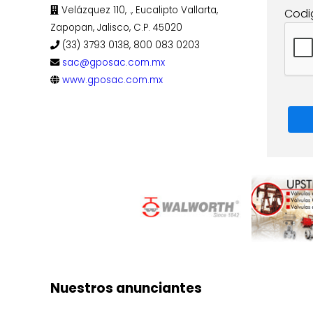
Velázquez 110, ., Eucalipto Vallarta,
Codi
Zapopan, Jalisco, C.P. 45020
(33) 3793 0138, 800 083 0203
sac@gposac.com.mx
www.gposac.com.mx
Nuestros anunciantes