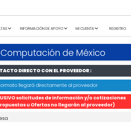
LTAS
INFORMACIÓN DE APOYO
MI CUENTA
REGISTRO
 Computación de México
ACTO DIRECTO CON EL PROVEEDOR :
formato llegará directamente al proveedor
USIVO solicitudes de información y/o cotizaciones
ropuestas u Ofertas no llegarán al proveedor)
esa