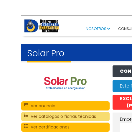
NOSOTROS
CONSU
Solar Pro
CONT
Este 
EXCL
(P
Ver anuncio
Ver catálogos o fichas técnicas
Empr
Ver certificaciones