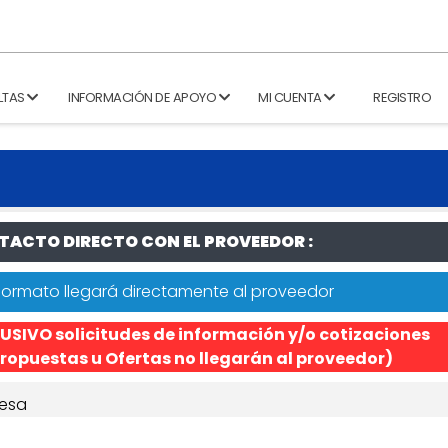
LTAS
INFORMACIÓN DE APOYO
MI CUENTA
REGISTRO
ACTO DIRECTO CON EL PROVEEDOR :
formato llegará directamente al proveedor
USIVO solicitudes de información y/o cotizaciones
ropuestas u Ofertas no llegarán al proveedor)
esa