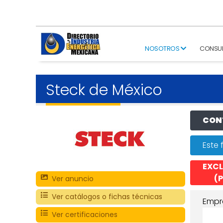
NOSOTROS
CONSU
Steck de México
CONT
Este 
EXCL
(P
Ver anuncio
Ver catálogos o fichas técnicas
Empr
Ver certificaciones