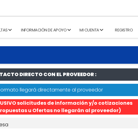
LTAS
INFORMACIÓN DE APOYO
MI CUENTA
REGISTRO
ACTO DIRECTO CON EL PROVEEDOR :
formato llegará directamente al proveedor
USIVO solicitudes de información y/o cotizaciones
ropuestas u Ofertas no llegarán al proveedor)
esa