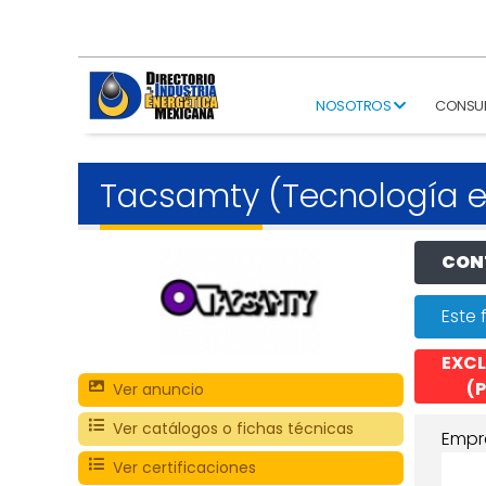
NOSOTROS
CONSU
Tacsamty (Tecnología e
CONT
Este 
EXCL
(P
Ver anuncio
Ver catálogos o fichas técnicas
Empr
Ver certificaciones