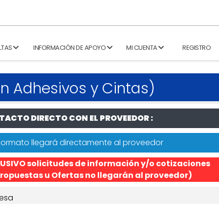
LTAS
INFORMACIÓN DE APOYO
MI CUENTA
REGISTRO
n Adhesivos y Cintas)
ACTO DIRECTO CON EL PROVEEDOR :
formato llegará directamente al proveedor
USIVO solicitudes de información y/o cotizaciones
ropuestas u Ofertas no llegarán al proveedor)
esa