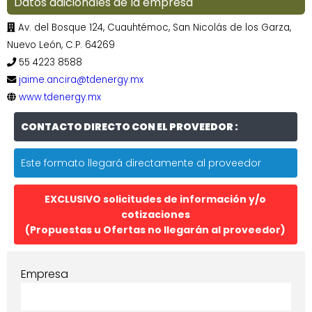
Datos adicionales de la empresa
Av. del Bosque 124, Cuauhtémoc, San Nicolás de los Garza,
Nuevo León, C.P. 64269
55 4223 8588
jaime.ancira@tdenergy.mx
www.tdenergy.mx
CONTACTO DIRECTO CON EL PROVEEDOR :
Este formato llegará directamente al proveedor
EXCLUSIVO solicitudes de información y/o
cotizaciones
(Propuestas u Ofertas no llegarán al proveedor)
Empresa