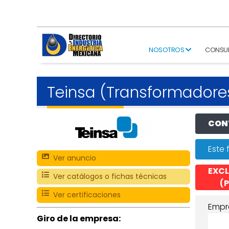
NOSOTROS
CONSU
Teinsa (Transformadores 
CONT
Este 
Ver anuncio
EXCL
Ver catálogos o fichas técnicas
(P
Ver certificaciones
Empr
Giro de la empresa: