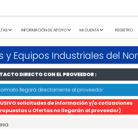
LTAS
INFORMACIÓN DE APOYO
MI CUENTA
REGISTRO
y Equipos Industriales del Nor
ACTO DIRECTO CON EL PROVEEDOR :
formato llegará directamente al proveedor
USIVO solicitudes de información y/o cotizaciones
ropuestas u Ofertas no llegarán al proveedor)
esa