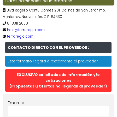
Datos adicionales de la empresa
Blvd Rogelio Cantú Gómez 201, Colinas de San Jerónimo,
Monterrey, Nuevo León, C.P. 64630
81 8311 2050
hola@terraregia.com
terraregia.com
CONTACTO DIRECTO CON EL PROVEEDOR :
Este formato llegará directamente al proveedor
EXCLUSIVO solicitudes de información y/o
cotizaciones
(Propuestas u Ofertas no llegarán al proveedor)
Empresa