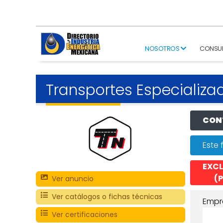
NOSOTROS
CONSU
Transportes Especializa
CONT
Este 
EXCL
(P
Ver anuncio
Ver catálogos o fichas técnicas
Empr
Ver certificaciones