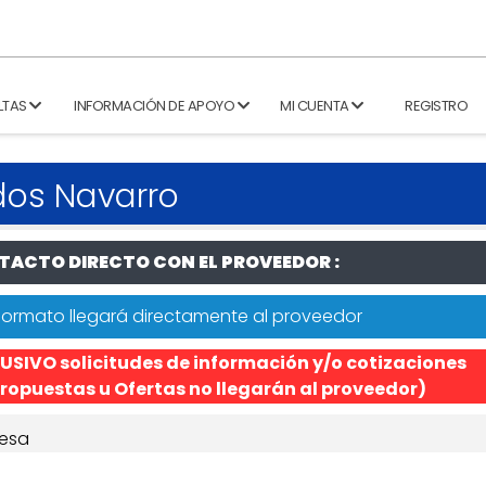
LTAS
INFORMACIÓN DE APOYO
MI CUENTA
REGISTRO
dos Navarro
ACTO DIRECTO CON EL PROVEEDOR :
formato llegará directamente al proveedor
USIVO solicitudes de información y/o cotizaciones
ropuestas u Ofertas no llegarán al proveedor)
esa