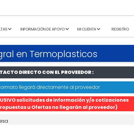
LTAS
INFORMACIÓN DE APOYO
MI CUENTA
REGISTRO
gral en Termoplasticos
ACTO DIRECTO CON EL PROVEEDOR :
formato llegará directamente al proveedor
USIVO solicitudes de información y/o cotizaciones
ropuestas u Ofertas no llegarán al proveedor)
esa