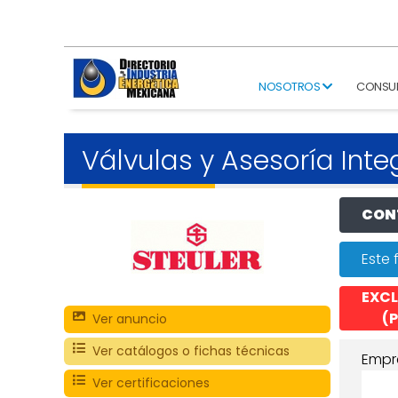
NOSOTROS
CONSU
Válvulas y Asesoría Inte
CONT
Este 
EXCL
(P
Ver anuncio
Ver catálogos o fichas técnicas
Empr
Ver certificaciones