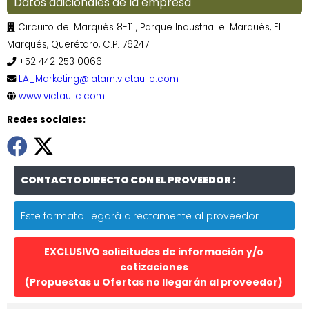
Datos adicionales de la empresa
Circuito del Marqués 8-11 , Parque Industrial el Marqués, El
Marqués, Querétaro, C.P. 76247
+52 442 253 0066
LA_Marketing@latam.victaulic.com
www.victaulic.com
Redes sociales:
CONTACTO DIRECTO CON EL PROVEEDOR :
Este formato llegará directamente al proveedor
EXCLUSIVO solicitudes de información y/o
cotizaciones
(Propuestas u Ofertas no llegarán al proveedor)