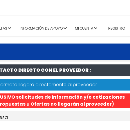
LTAS
INFORMACIÓN DE APOYO
MI CUENTA
REGISTRO
ACTO DIRECTO CON EL PROVEEDOR :
formato llegará directamente al proveedor
USIVO solicitudes de información y/o cotizaciones
ropuestas u Ofertas no llegarán al proveedor)
esa