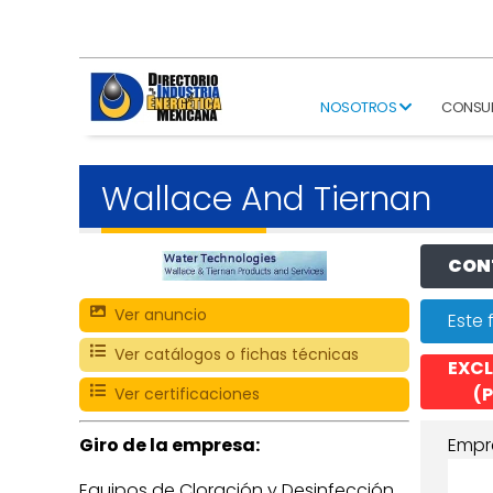
NOSOTROS
CONSU
Wallace And Tiernan
CONT
Ver anuncio
Este 
Ver catálogos o fichas técnicas
EXCL
(P
Ver certificaciones
Giro de la empresa:
Empr
Equipos de Cloración y Desinfección,