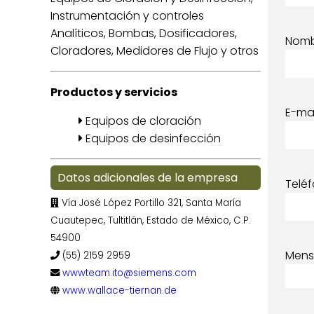
Instrumentación y controles
Analíticos, Bombas, Dosificadores,
Nom
Cloradores, Medidores de Flujo y otros
Productos y servicios
E-mai
Equipos de cloración
Equipos de desinfección
Datos adicionales de la empresa
Telé
Vía José López Portillo 321, Santa María
Cuautepec, Tultitlán, Estado de México, C.P.
54900
Mens
(55) 2159 2959
wwwteam.ito@siemens.com
www.wallace-tiernan.de