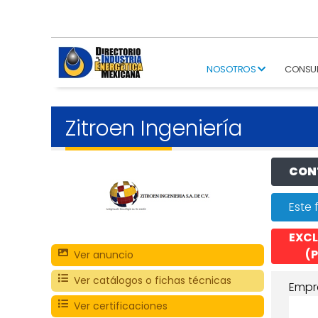
NOSOTROS
CONSU
Zitroen Ingeniería
CONT
Este 
EXCL
(P
Ver anuncio
Ver catálogos o fichas técnicas
Empr
Ver certificaciones