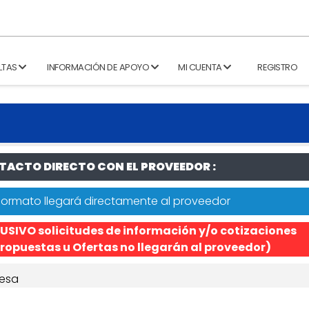
LTAS
INFORMACIÓN DE APOYO
MI CUENTA
REGISTRO
ACTO DIRECTO CON EL PROVEEDOR :
formato llegará directamente al proveedor
USIVO solicitudes de información y/o cotizaciones
ropuestas u Ofertas no llegarán al proveedor)
esa