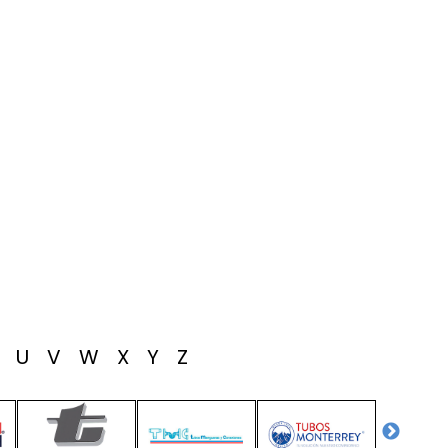
T
U
V
W
X
Y
Z