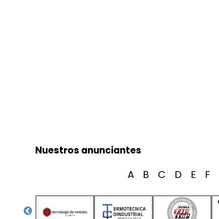
Nuestros anunciantes
A
B
C
D
E
F