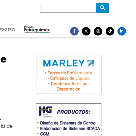
EGISTRO
de
s
ría de