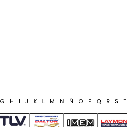
G
H
I
J
K
L
M
N
Ñ
O
P
Q
R
S