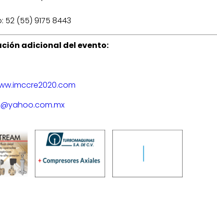
: 52 (55) 9175 8443
ción adicional del evento:
www.imccre2020.com
o@yahoo.com.mx