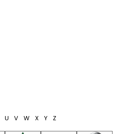
T
U
V
W
X
Y
Z