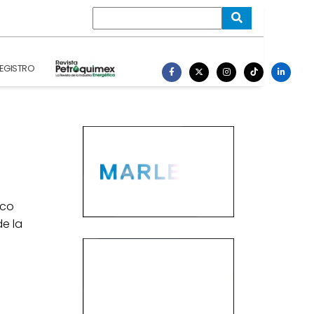
EGISTRO
ico
e la