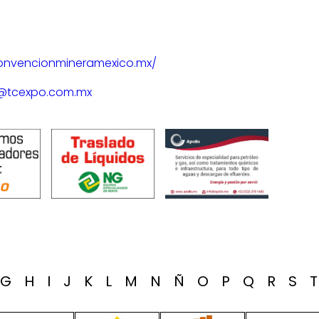
convencionmineramexico.mx/
@tcexpo.com.mx
G
H
I
J
K
L
M
N
Ñ
O
P
Q
R
S