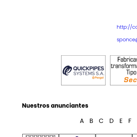
http://
sponce
Nuestros anunciantes
A
B
C
D
E
F