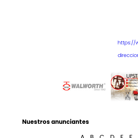
https://
direcci
Nuestros anunciantes
A
B
C
D
E
F