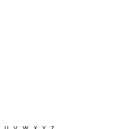
T
U
V
W
X
Y
Z