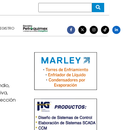
EGISTRO
ndio,
iva,
tección