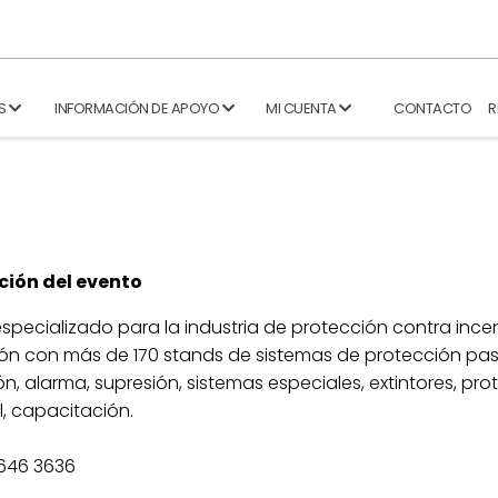
S
INFORMACIÓN DE APOYO
MI CUENTA
CONTACTO
R
ción del evento
specializado para la industria de protección contra ince
ón con más de 170 stands de sistemas de protección pas
n, alarma, supresión, sistemas especiales, extintores, pro
, capacitación.
3646 3636