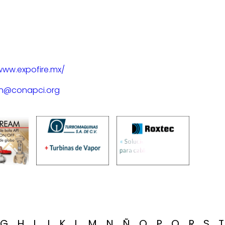
www.expofire.mx/
on@conapci.org
G
H
I
J
K
L
M
N
Ñ
O
P
Q
R
S