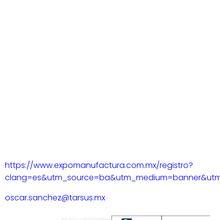
https://www.expomanufactura.com.mx/registro?
clang=es&utm_source=ba&utm_medium=banner&utm
oscar.sanchez@tarsus.mx