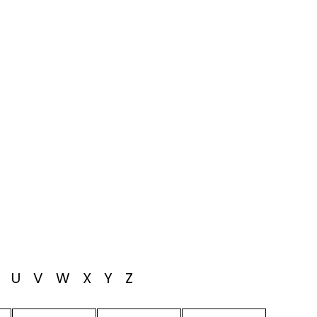
T
U
V
W
X
Y
Z