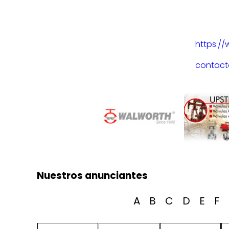
https://
contac
Nuestros anunciantes
A
B
C
D
E
F