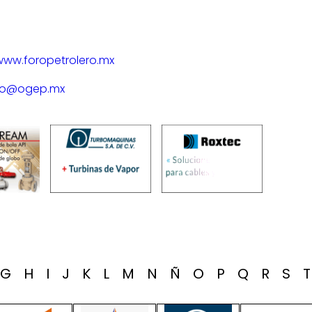
www.foropetrolero.mx
to@ogep.mx
G
H
I
J
K
L
M
N
Ñ
O
P
Q
R
S