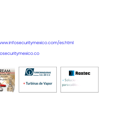
/www.infosecuritymexico.com/es.html
fosecuritymexico.co