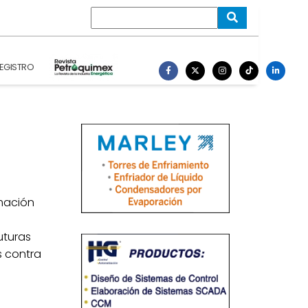
EGISTRO
rmación
uturas
s contra