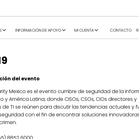
S
INFORMACIÓN DE APOYO
MI CUENTA
CONTACTO
R
19
ción del evento
rity Mexico es el evento cumbre de seguridad de la info
o y América Latina; donde CISOs, CSOs, CIOs directores y
 de TI se reúnen para discutir las tendencias actuales y f
seguridad con el fin de encontrar soluciones innovadora
-crimen.
(55) 8852 6000