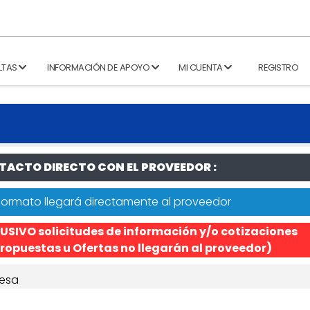
LTAS
INFORMACIÓN DE APOYO
MI CUENTA
REGISTRO
ACTO DIRECTO CON EL PROVEEDOR :
formato llegará directamente al proveedor
USIVO solicitudes de información y/o cotizaciones
ropuestas u Ofertas no llegarán al proveedor)
esa