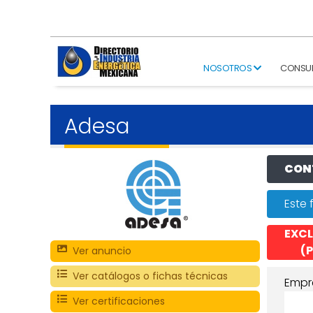
NOSOTROS
CONSU
Adesa
CONT
Este 
EXCL
(P
Ver anuncio
Ver catálogos o fichas técnicas
Empr
Ver certificaciones