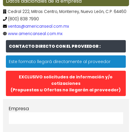
Datos adicionales de la empresa
Cedral 222, Mitras Centro, Monterrey, Nuevo León, C.P. 64460
(800) 838 7990
ventas@americanseal.com.mx
www.americanseal.com.mx
CONTACTO DIRECTO CON EL PROVEEDOR :
Este formato llegará directamente al proveedor
EXCLUSIVO solicitudes de información y/o
cotizaciones
(Propuestas u Ofertas no llegarán al proveedor)
Empresa