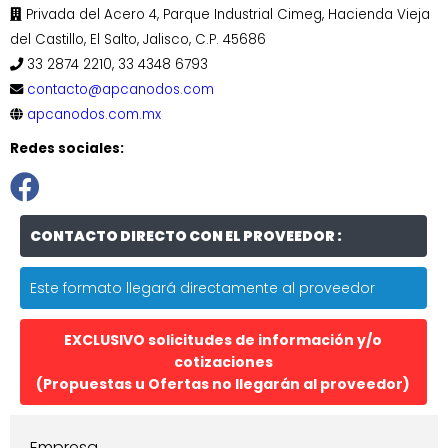
Privada del Acero 4, Parque Industrial Cimeg, Hacienda Vieja
del Castillo, El Salto, Jalisco, C.P. 45686
33 2874 2210, 33 4348 6793
contacto@apcanodos.com
apcanodos.com.mx
Redes sociales:
CONTACTO DIRECTO CON EL PROVEEDOR :
Este formato llegará directamente al proveedor
EXCLUSIVO solicitudes de información y/o
cotizaciones
(Propuestas u Ofertas no llegarán al proveedor)
Empresa