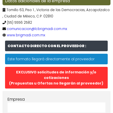
Datos adicionales de la empresa
Tomillo 63, Piso 1 , Victoria de las Democracias, Azcapotzalco
, Ciudad de México, C.P. 02810
(55) 5556 2582
comunicacion@lcbrigmadi.com.mx
www.brigmadi.com.mx
CONTACTO DIRECTO CON EL PROVEEDOR :
Este formato llegará directamente al proveedor
EXCLUSIVO solicitudes de información y/o
cotizaciones
(Propuestas u Ofertas no llegarán al proveedor)
Empresa